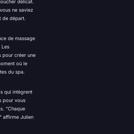
toucher délicat.
vous ne saviez
t de départ.
ence de massage
. Les
s pour créer une
moment où le
tes du spa.
s qui intègrent
es pour vous
ps.
"Chaque
"
affirme Julien