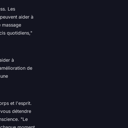
ess. Les
s peuvent aider à
e massage
is quotidiens,"
aider à
 amélioration de
 une
ps et l'esprit.
 vous détendre
onscience.
"Le
r chaque moment