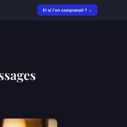
Et si l'on comprenait ? →
ssages