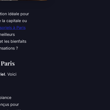
tion idéale pour
 la capitale ou
oriels à Paris
meilleurs
t les bienfaits
nsations ?
 Paris
iel
. Voici
biance
onçus pour