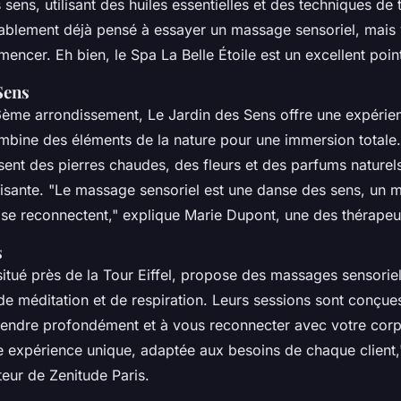
s sens, utilisant des huiles essentielles et des techniques de 
blement déjà pensé à essayer un massage sensoriel, mais 
ncer. Eh bien, le Spa La Belle Étoile est un excellent poin
Sens
6ème arrondissement, Le Jardin des Sens offre une expéri
ombine des éléments de la nature pour une immersion totale
isent des pierres chaudes, des fleurs et des parfums naturel
isante.
"Le massage sensoriel est une danse des sens, un 
t se reconnectent,"
explique Marie Dupont, une des thérapeu
s
situé près de la Tour Eiffel, propose des massages sensoriel
de méditation et de respiration. Leurs sessions sont conçu
tendre profondément et à vous reconnecter avec votre cor
 expérience unique, adaptée aux besoins de chaque client,
teur de Zenitude Paris.