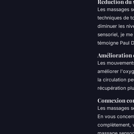
Réduction du 
Les massages sen
techniques de to
diminuer les niv
sensoriel, je me
témoigne Paul D
Amélioration d
Les mouvements 
améliorer l'oxyg
la circulation p
récupération plu
Connexion cor
Les massages sen
En vous concent
complètement, v
massage sensor