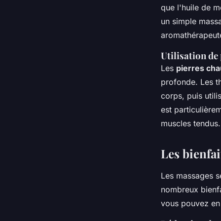
que l'huile de m
un simple massa
aromathérapeute
Utilisation de
Les
pierres ch
profonde. Les t
corps, puis uti
est particulière
muscles tendus.
Les bienfa
Les massages se
nombreux bienfa
vous pouvez en t