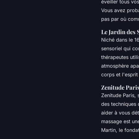
éveiller tous vo
Vous avez proba
pas par où comme
Le Jardin des 
Niché dans le 1
sensoriel qui c
thérapeutes util
atmosphère apa
corps et l'espri
Zenitude Pari
Zenitude Paris, 
des techniques 
aider à vous dé
massage est une
Martin, le fonda