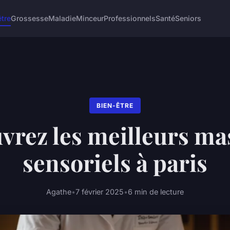
être
Grossesse
Maladie
Minceur
Professionnels
Santé
Seniors
BIEN-ÊTRE
vrez les meilleurs ma
sensoriels à paris
Agathe
•
7 février 2025
•
6 min de lecture