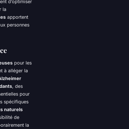
ent d’optimiser
 la
tes
apportent
 aux personnes
nce
ieuses
pour les
t à alléger la
Alzheimer
idants
, des
entielles pour
s spécifiques
ts naturels
ibilité de
orairement la