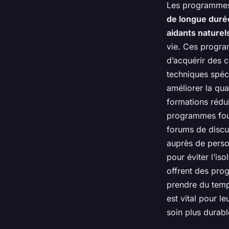
Les programme
de longue duré
aidants naturel
vie. Ces progr
d’acquérir des 
techniques spéci
améliorer la qua
formations rédui
programmes fou
forums de discu
auprès de person
pour éviter l’is
offrent des pro
prendre du temp
est vital pour l
soin plus durabl