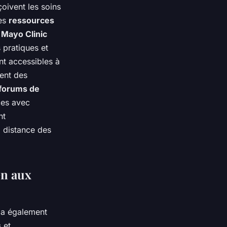
oivent les soins
les
ressources
a
Mayo Clinic
s pratiques et
nt accessibles à
hent des
forums de
ces avec
nt
à distance des
en aux
l a également
s
et