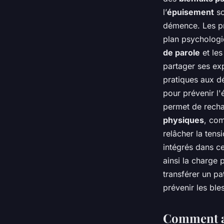
l’
épuisement
so
démence. Les pr
plan psychologiq
de parole
et le
partager ses exp
pratiques aux d
pour prévenir l
permet de recha
physiques
, co
relâcher la tens
intégrés dans c
ainsi la charge 
transférer un pa
prévenir les ble
Comment ac