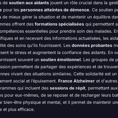
s de
soutien aux aidants
jouent un rôle crucial dans la ges
e
pour les
personnes atteintes de démence
. Ce soutien 
s
de mieux gérer la situation et de maintenir un équilibre da
ammes offrent des
formations spécialisées
qui permettent a
compétences essentielles pour prendre soin des malades. E
fiques et en recevant des informations actualisées, les aid
lité des soins qu'ils fournissent. Les
données probantes
mo
sent le stress et augmentent la confiance des aidants. En o
rnissent souvent un
soutien émotionnel
. Les groupes de p
ssion permettent de partager des expériences et de trouver
nes vivant des situations similaires. Cette solidarité est un
olement social et l’épuisement.
France Alzheimer
et d'autres
grammes qui incluent des
sessions de répit
, permettant aux
s pour eux-mêmes, de se reposer et de recharger leurs bat
eur bien-être physique et mental, et il permet de maintenir un
e et plus efficace.