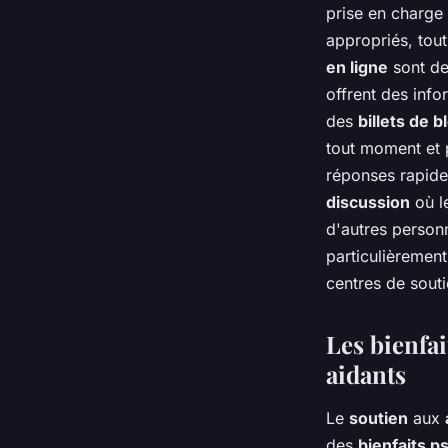
prise en charge 
appropriés, tout
en ligne
sont de
offrent des info
des
billets de b
tout moment et 
réponses rapides
discussion
où l
d'autres personn
particulièrement
centres de souti
Les bienfa
aidants
Le
soutien
aux
des
bienfaits 