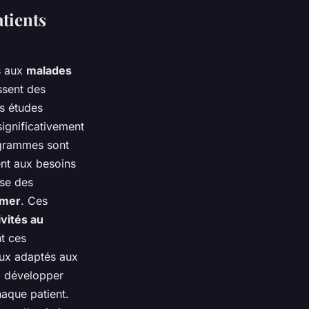
tients
ns aux
malades
ssent des
es études
ignificativement
grammes sont
ent aux besoins
se des
imer
. Ces
ivités au
nt ces
eux adaptés aux
à développer
haque patient.