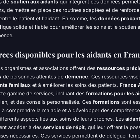
s de
soutien aux aidants
qui intègrent ces données permett
ns, de mettre en place des routines adaptées et de renforcer
ntre le patient et l'aidant. En somme, les
données proban
fique solide et fiable pour améliorer les soins et le soutien
mence.
rces disponibles pour les aidants en Fra
rs organismes et associations offrent des
ressources préc
s
de personnes atteintes de
démence
. Ces ressources visen
nts familiaux
et à améliorer les soins des patients.
France 
te gamme de services, incluant des
formations pour les a
ien, et des conseils personnalisés. Ces
formations
sont ess
ts à comprendre la maladie et à développer des compétence
ifférents aspects liés aux soins de leurs proches. Les
aidan
ent accéder à des
services de répit
, qui leur offrent la poss
ses nécessaires. Ces services permettent de déléguer temp