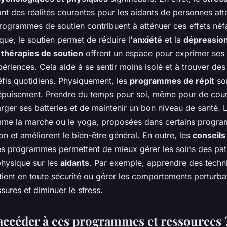
nt des réalités courantes pour les aidants de personnes att
ogrammes de soutien contribuent à atténuer ces effets néfa
ue, le soutien permet de réduire l'
anxiété
et la
dépressio
s
thérapies de soutien
offrent un espace pour exprimer ses
ériences. Cela aide à se sentir moins isolé et à trouver des
éfis quotidiens. Physiquement, les
programmes de répit
son
'épuisement. Prendre du temps pour soi, même pour de cour
rger ses batteries et de maintenir un bon niveau de santé. 
mme la marche ou le yoga, proposées dans certains progra
ion et améliorent le bien-être général. En outre, les
conseils
es programmes permettent de mieux gérer les soins des pati
physique sur les
aidants
. Par exemple, apprendre des techn
tient en toute sécurité ou gérer les comportements perturba
ssures et diminuer le stress.
céder à ces programmes et ressources 