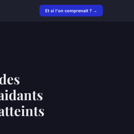
Et si l'on comprenait ? →
 des
aidants
atteints