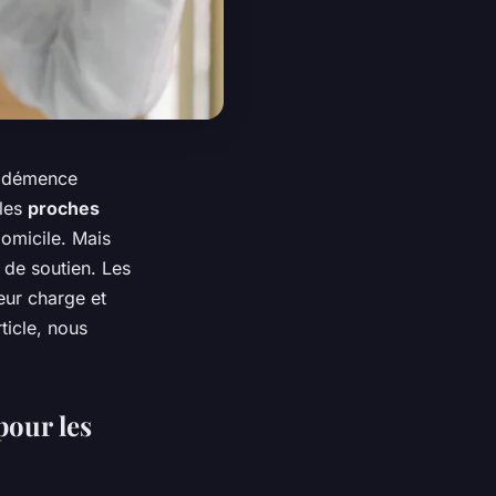
e démence
 les
proches
omicile. Mais
 de soutien. Les
eur charge et
ticle, nous
our les