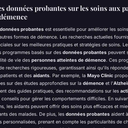
es données probantes sur les soins aux pa
e démence
données probantes
est essentielle pour améliorer les soi
autres formes de démence. Les recherches actuelles fourni
ciales sur les meilleures pratiques et stratégies de soins. L
es programmes basés sur des
données probantes
peuvent s
lité de vie des
personnes atteintes de démence
. Ces pro
de recherches rigoureuses, garantissant ainsi qu'ils répond
 patients et des
aidants
. Par exemple, la
Mayo Clinic
propo
es sur des études approfondies sur la
démence
et l'
Alzhe
uent des guides pratiques, des recommandations sur les
act
s conseils pour gérer les comportements difficiles. En suiva
, les aidants peuvent offrir des soins plus efficaces et mi
nts des malades. De plus, les
données probantes
aident 
s personnalisées, prenant en compte les particularités de c