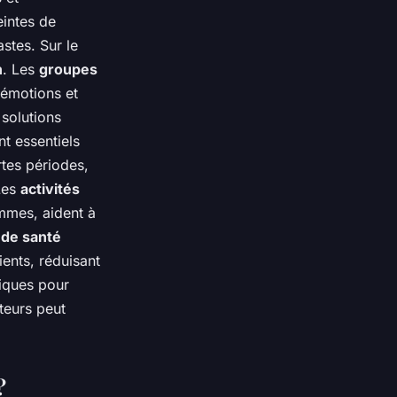
eintes de
stes. Sur le
n
. Les
groupes
 émotions et
 solutions
t essentiels
tes périodes,
Les
activités
mmes, aident à
 de santé
ents, réduisant
iques pour
teurs peut
?