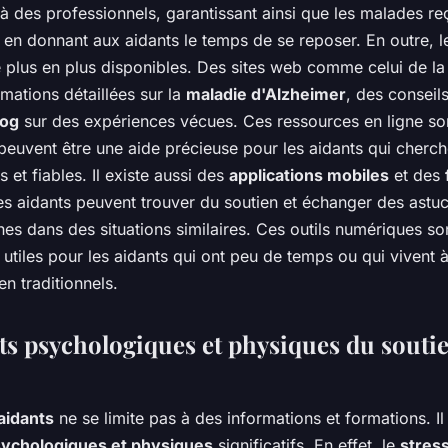
à des professionnels, garantissant ainsi que les malades reç
 en donnant aux aidants le temps de se reposer. En outre, 
 plus en plus disponibles. Des sites web comme celui de l
rmations détaillées sur la
maladie d'Alzheimer
, des conseil
log
sur des expériences vécues. Ces ressources en ligne so
peuvent être une aide précieuse pour les aidants qui cherc
 et fiables. Il existe aussi des
applications mobiles
et des
es aidants peuvent trouver du soutien et échanger des astu
es dans des situations similaires. Ces outils numériques so
 utiles pour les aidants qui ont peu de temps ou qui vivent 
en traditionnels.
its psychologiques et physiques du souti
aidants
ne se limite pas à des informations et formations. I
psychologiques et physiques
significatifs. En effet, le
stres