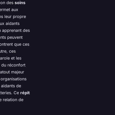
tion des
soins
permet aux
ns leur propre
ux aidants
n apprenant des
ants peuvent
ntrent que ces
utre, ces
arole et les
 du réconfort
 atout majeur
 organisations
 aidants de
teries. Ce
répit
e relation de