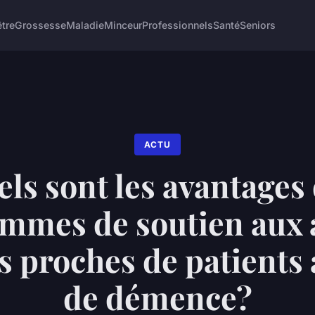
être
Grossesse
Maladie
Minceur
Professionnels
Santé
Seniors
ACTU
ls sont les avantages
mmes de soutien aux 
s proches de patients 
de démence?