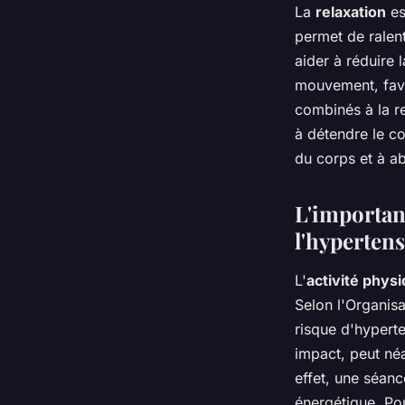
La
relaxation
es
permet de ralent
aider à réduire 
mouvement, favo
combinés à la re
à détendre le co
du corps et à aba
L'importanc
l'hyperten
L'
activité phys
Selon l'Organisa
risque d'hyperte
impact, peut néa
effet, une séan
énergétique. Pou