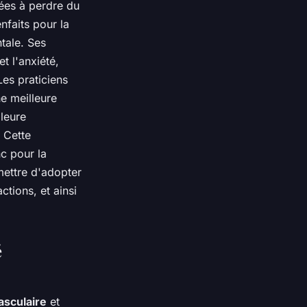
ées à perdre du
nfaits pour la
tale. Ses
t l'anxiété,
Les praticiens
ne meilleure
lleure
 Cette
c pour la
rmettre d'adopter
ctions, et ainsi
é
asculaire
et