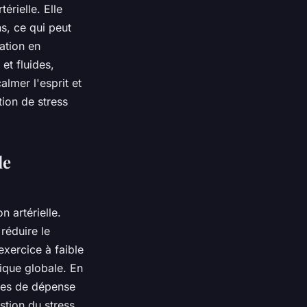
érielle. Elle
s, ce qui peut
tation en
et fluides,
almer l'esprit et
tion de stress
de
n artérielle.
réduire le
exercice à faible
sique globale. En
mes de dépense
stion du stress