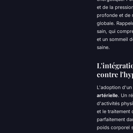
et de la pressi
profonde et de m
globale. Rappel
sain, qui compre
et un sommeil de
saine.
L'intégrat
contre l'h
L'adoption d'u
artérielle
. Un r
d'activités phys
et le traitement 
parfaitement dan
poids corporel s