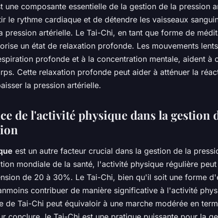
t une composante essentielle de la gestion de la pression art
ir le rythme cardiaque et de détendre les vaisseaux sanguin
la pression artérielle. Le Tai-Chi, en tant que forme de médi
rise un état de relaxation profonde. Les mouvements lents 
spiration profonde et à la concentration mentale, aident à c
rps. Cette relaxation profonde peut aider à atténuer la réac
isser la pression artérielle.
e de l'activité physique dans la gestion 
sion
ique
est un autre facteur crucial dans la gestion de la pressio
tion mondiale de la santé, l'activité physique régulière peut 
nsion de 20 à 30%. Le Tai-Chi, bien qu'il soit une forme d'
nmoins contribuer de manière significative à l'activité phy
ce de Tai-Chi peut équivaloir à une marche modérée en ter
r conclure, le Tai-Chi est une pratique puissante pour la ge