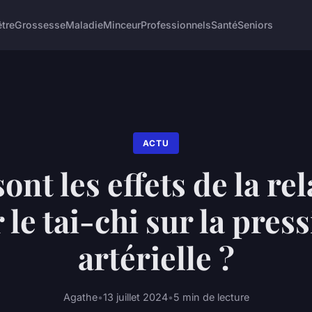
être
Grossesse
Maladie
Minceur
Professionnels
Santé
Seniors
ACTU
ont les effets de la re
 le tai-chi sur la pres
artérielle ?
Agathe
•
13 juillet 2024
•
5 min de lecture