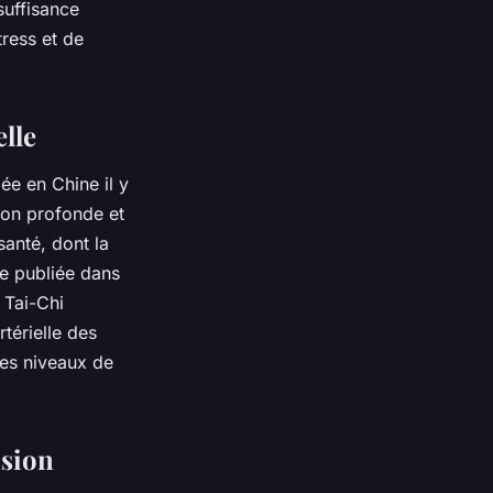
suffisance
tress et de
elle
ée en Chine il y
tion profonde et
santé, dont la
de publiée dans
 Tai-Chi
térielle des
 les niveaux de
nsion