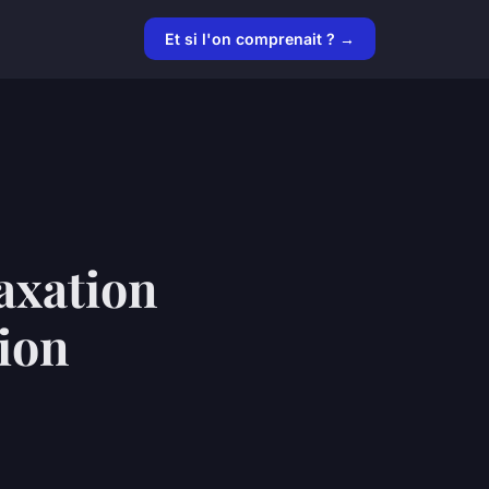
Et si l'on comprenait ? →
laxation
sion