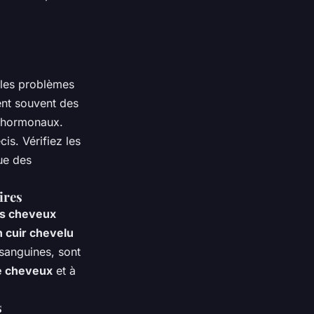
 les problèmes
nt souvent des
s hormonaux.
is. Vérifiez les
que des
ires
es cheveux
n cuir chevelu
sanguines, sont
e cheveux
et à
s