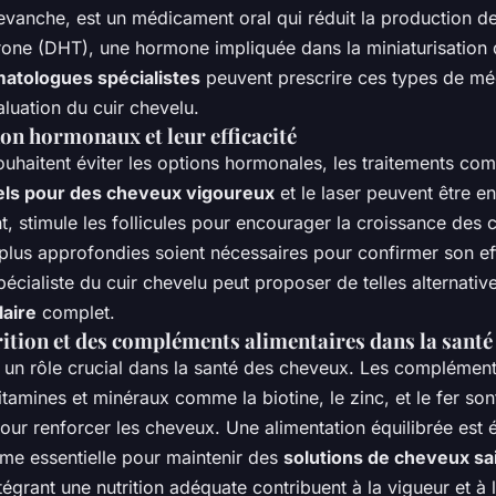
revanche, est un médicament oral qui réduit la production d
rone (DHT), une hormone impliquée dans la miniaturisation d
atologues spécialistes
peuvent prescrire ces types de m
aluation du cuir chevelu.
on hormonaux et leur efficacité
ouhaitent éviter les options hormonales, les traitements co
ls pour des cheveux vigoureux
et le laser peuvent être e
, stimule les follicules pour encourager la croissance des 
plus approfondies soient nécessaires pour confirmer son ef
cialiste du cuir chevelu peut proposer de telles alternativ
laire
complet.
rition et des compléments alimentaires dans la santé 
e un rôle crucial dans la santé des cheveux. Les complément
tamines et minéraux comme la biotine, le zinc, et le fer so
r renforcer les cheveux. Une alimentation équilibrée est 
e essentielle pour maintenir des
solutions de cheveux sa
tégrant une nutrition adéquate contribuent à la vigueur et à l'