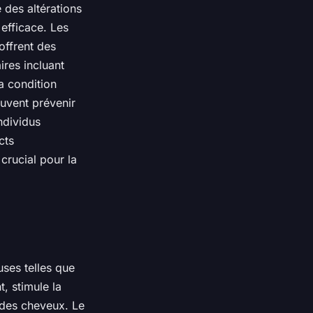
e des altérations
 efficace. Les
offrent des
res incluant
a condition
euvent prévenir
ndividus
cts
crucial pour la
ses telles que
t, stimule la
e des cheveux. Le