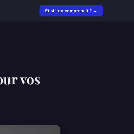
Et si l'on comprenait ? →
our vos