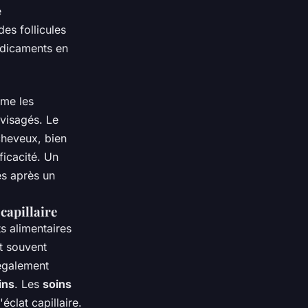
e
es follicules
édicaments en
mme les
nvisagés. Le
cheveux, bien
ficacité. Un
es après un
capillaire
s alimentaires
nt souvent
également
ins
. Les
soins
éclat capillaire.