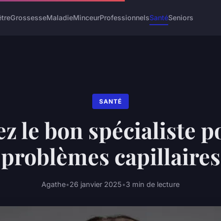
être
Grossesse
Maladie
Minceur
Professionnels
Santé
Seniors
SANTÉ
z le bon spécialiste p
problèmes capillaires
Agathe
•
26 janvier 2025
•
3 min de lecture