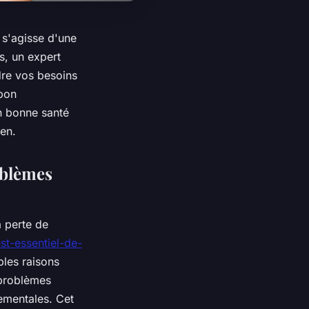
l s'agisse d'une
s, un expert
dre vos besoins
 bon
en bonne santé
ien.
oblèmes
a perte de
st-essentiel-de-
ples raisons
 problèmes
nementales. Cet