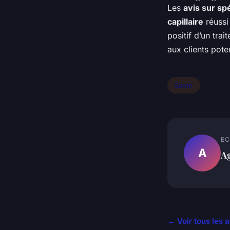
Les
avis sur spé
capillaire
réussi 
positif d’un tra
aux clients pote
Santé
EC
A
A
← Voir tous les a