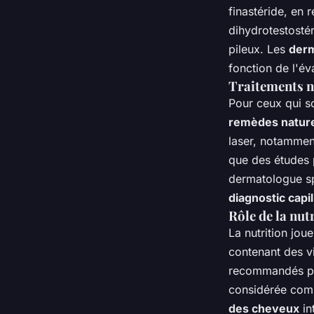
finastéride, en 
dihydrotestosté
pileux. Les
derm
fonction de l'év
Traitements n
Pour ceux qui s
remèdes nature
laser, notamment
que des études 
dermatologue spé
diagnostic capil
Rôle de la nut
La nutrition jou
contenant des vi
recommandés pou
considérée comm
des cheveux
in